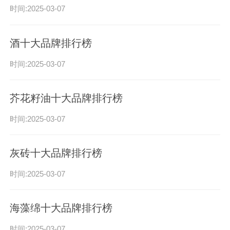
时间:2025-03-07
酒十大品牌排行榜
时间:2025-03-07
芥花籽油十大品牌排行榜
时间:2025-03-07
灰砖十大品牌排行榜
时间:2025-03-07
海藻绵十大品牌排行榜
时间:2025-03-07