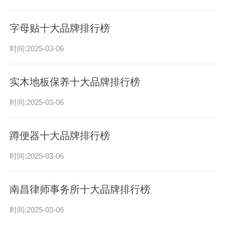
字母贴十大品牌排行榜
时间:2025-03-06
实木地板保养十大品牌排行榜
时间:2025-03-06
蹲便器十大品牌排行榜
时间:2025-03-06
南昌律师事务所十大品牌排行榜
时间:2025-03-06