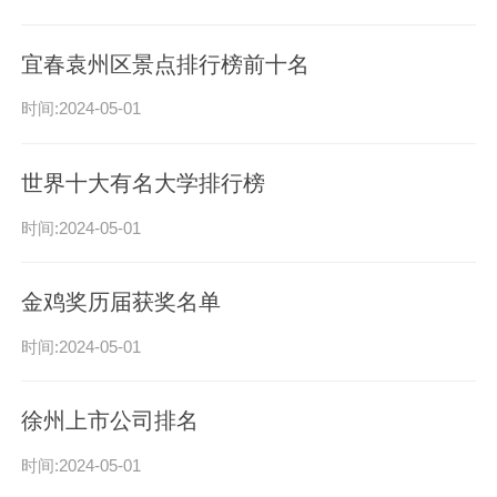
宜春袁州区景点排行榜前十名
时间:2024-05-01
世界十大有名大学排行榜
时间:2024-05-01
金鸡奖历届获奖名单
时间:2024-05-01
徐州上市公司排名
时间:2024-05-01