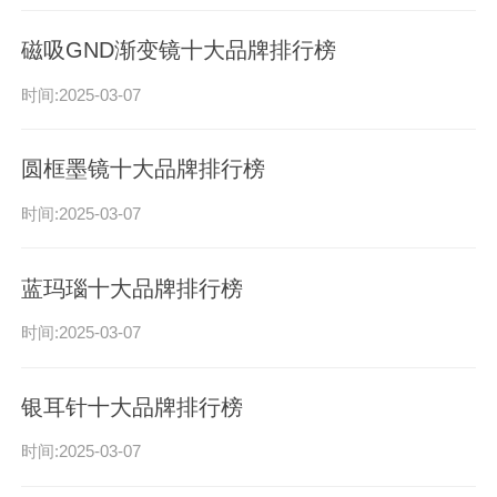
磁吸GND渐变镜十大品牌排行榜
时间:2025-03-07
圆框墨镜十大品牌排行榜
时间:2025-03-07
蓝玛瑙十大品牌排行榜
时间:2025-03-07
银耳针十大品牌排行榜
时间:2025-03-07