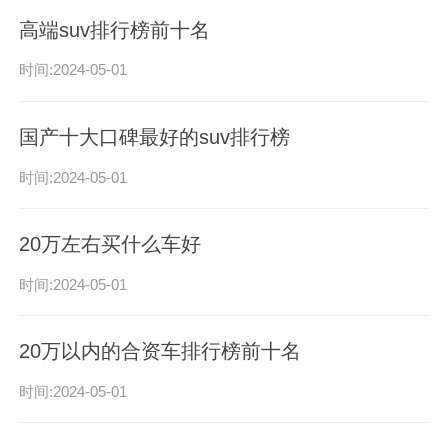
高端suv排行榜前十名
时间:2024-05-01
国产十大口碑最好的suv排行榜
时间:2024-05-01
20万左右买什么车好
时间:2024-05-01
20万以内的合资车排行榜前十名
时间:2024-05-01