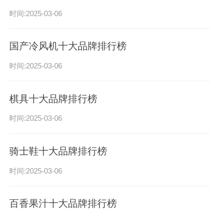
时间:2025-03-06
国产冷风机十大品牌排行榜
时间:2025-03-06
棋具十大品牌排行榜
时间:2025-03-06
骑士鞋十大品牌排行榜
时间:2025-03-06
百香果汁十大品牌排行榜