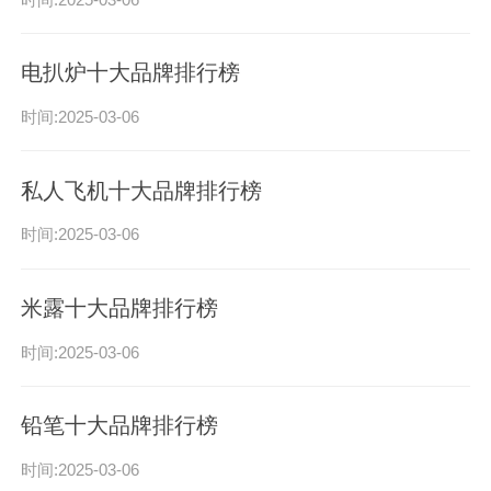
电扒炉十大品牌排行榜
时间:2025-03-06
私人飞机十大品牌排行榜
时间:2025-03-06
米露十大品牌排行榜
时间:2025-03-06
铅笔十大品牌排行榜
时间:2025-03-06