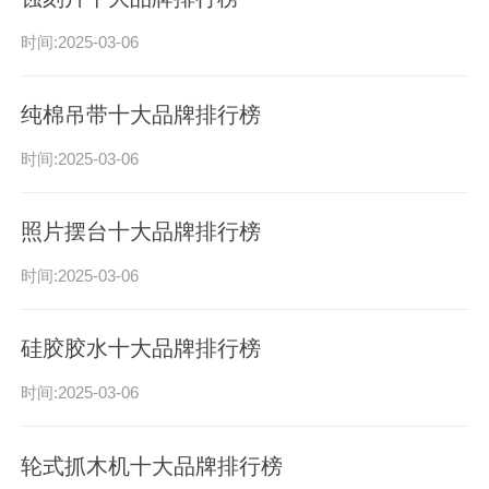
时间:2025-03-06
纯棉吊带十大品牌排行榜
时间:2025-03-06
照片摆台十大品牌排行榜
时间:2025-03-06
硅胶胶水十大品牌排行榜
时间:2025-03-06
轮式抓木机十大品牌排行榜