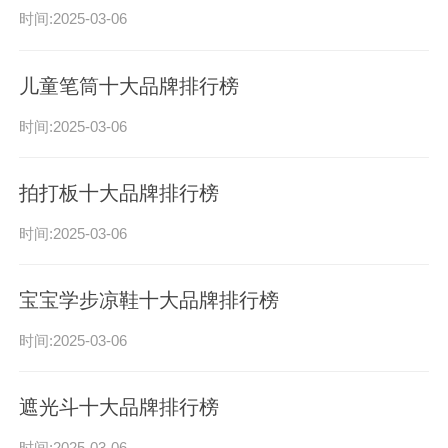
时间:2025-03-06
儿童笔筒十大品牌排行榜
时间:2025-03-06
拍打板十大品牌排行榜
时间:2025-03-06
宝宝学步凉鞋十大品牌排行榜
时间:2025-03-06
遮光斗十大品牌排行榜
时间:2025-03-06