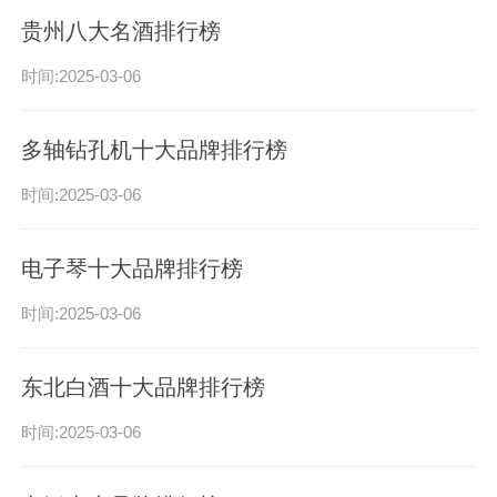
贵州八大名酒排行榜
时间:2025-03-06
多轴钻孔机十大品牌排行榜
时间:2025-03-06
电子琴十大品牌排行榜
时间:2025-03-06
东北白酒十大品牌排行榜
时间:2025-03-06