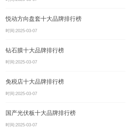
悦动方向盘套十大品牌排行榜
时间:2025-03-07
钻石膜十大品牌排行榜
时间:2025-03-07
免税店十大品牌排行榜
时间:2025-03-07
国产光伏板十大品牌排行榜
时间:2025-03-07