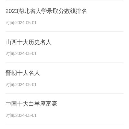
2023湖北省大学录取分数线排名
时间:2024-05-01
山西十大历史名人
时间:2024-05-01
晋朝十大名人
时间:2024-05-01
中国十大白羊座富豪
时间:2024-05-01