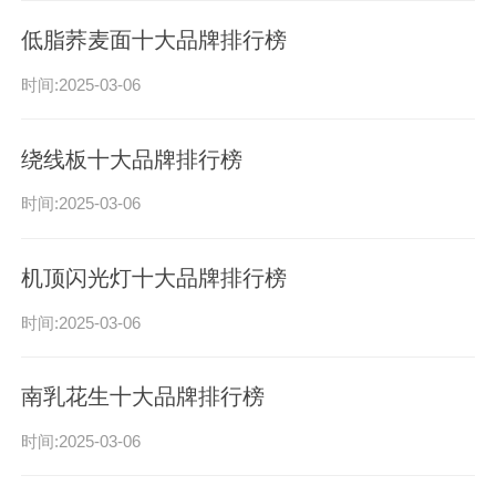
低脂荞麦面十大品牌排行榜
时间:2025-03-06
绕线板十大品牌排行榜
时间:2025-03-06
机顶闪光灯十大品牌排行榜
时间:2025-03-06
南乳花生十大品牌排行榜
时间:2025-03-06