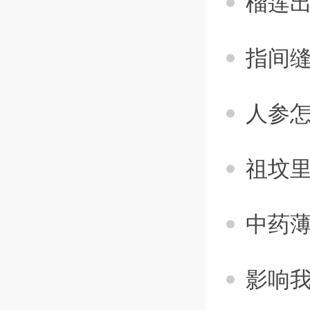
榴莲出
指间缝
人参怎
祖坟里
中药薄
影响我