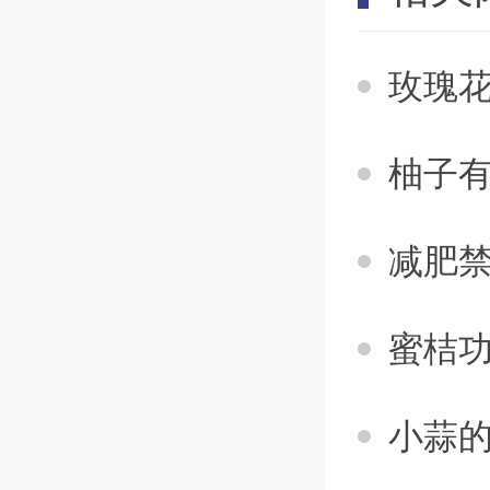
玫瑰花
柚子有
减肥禁
蜜桔功
小蒜的