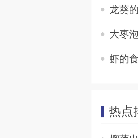
龙葵的
大枣泡
虾的食
热点