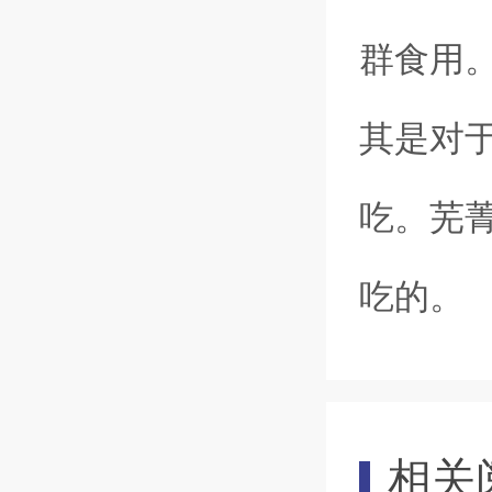
群食用
其是对
吃。芜
吃的。
相关