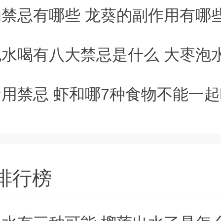
20
禁忌有哪些 龙葵的副作用有哪
20
水喝有八大禁忌是什么 大枣泡水喝有八
20
用禁忌 虾和哪7种食物不能一起
20
排行榜