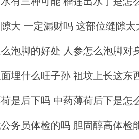
水有三种可能 榴莲出水了是怎
20
隙大 一定漏财吗 这部位缝隙太大的女
20
么泡脚的好处 人参怎么泡脚对
20
面埋什么旺子孙 祖坟上长这东西竟能
20
荷是后下吗 中药薄荷后下是怎
20
公务员体检的吗 胆固醇高体检