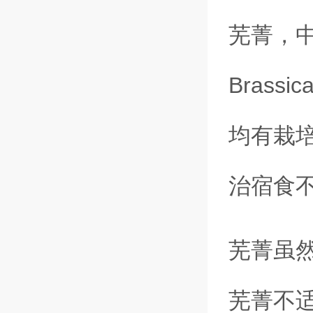
芜菁，
Brass
均有栽
治宿食
芜菁虽
芜菁不