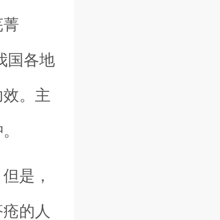
芜菁
，我国各地
功效。主
肿。
，但是，
疥疮的人